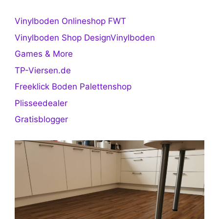
Vinylboden Onlineshop FWT
Vinylboden Shop DesignVinylboden
Games & More
TP-Viersen.de
Freeklick Boden Palettenshop
Plisseedealer
Gratisblogger