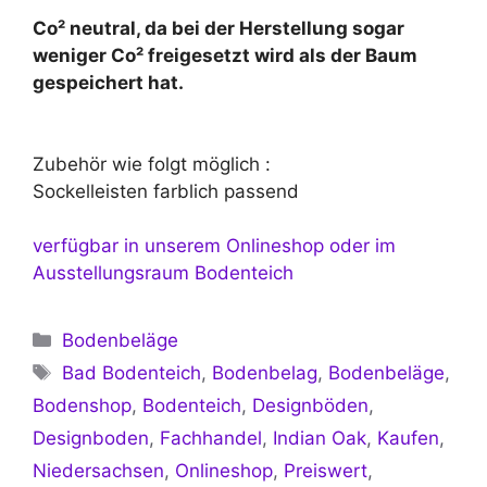
Co² neutral, da bei der Herstellung sogar
weniger Co² freigesetzt wird als der Baum
gespeichert hat.
Zubehör wie folgt möglich :
Sockelleisten farblich passend
verfügbar in unserem Onlineshop oder im
Ausstellungsraum Bodenteich
Kategorien
Bodenbeläge
Schlagwörter
Bad Bodenteich
,
Bodenbelag
,
Bodenbeläge
,
Bodenshop
,
Bodenteich
,
Designböden
,
Designboden
,
Fachhandel
,
Indian Oak
,
Kaufen
,
Niedersachsen
,
Onlineshop
,
Preiswert
,