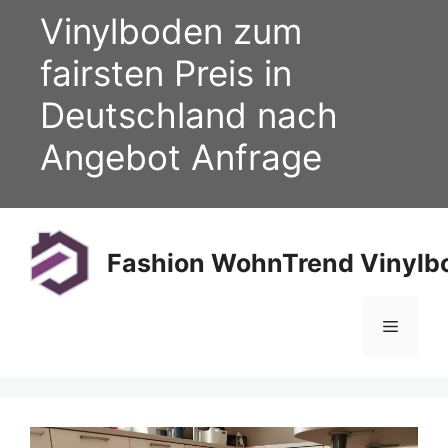
Zum
Vinylboden zum
Inhalt
springen
fairsten Preis in
Deutschland nach
Angebot Anfrage
Fashion WohnTrend Vinylbo
Menü