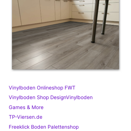
Vinylboden Onlineshop FWT
Vinylboden Shop DesignVinylboden
Games & More
TP-Viersen.de
Freeklick Boden Palettenshop