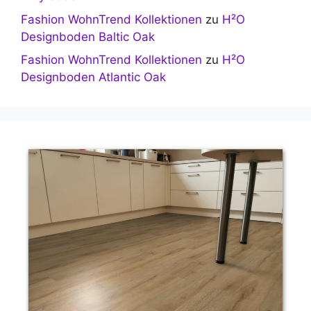
Fashion WohnTrend Kollektionen
zu
H²O
Designboden Baltic Oak
Fashion WohnTrend Kollektionen
zu
H²O
Designboden Atlantic Oak