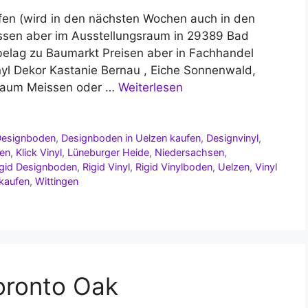
fen (wird in den nächsten Wochen auch in den
assen aber im Ausstellungsraum in 29389 Bad
elag zu Baumarkt Preisen aber in Fachhandel
Vinyl Dekor Kastanie Bernau , Eiche Sonnenwald,
lbaum Meissen oder …
Weiterlesen
Designboden
,
Designboden in Uelzen kaufen
,
Designvinyl
,
den
,
Klick Vinyl
,
Lüneburger Heide
,
Niedersachsen
,
igid Designboden
,
Rigid Vinyl
,
Rigid Vinylboden
,
Uelzen
,
Vinyl
 kaufen
,
Wittingen
oronto Oak