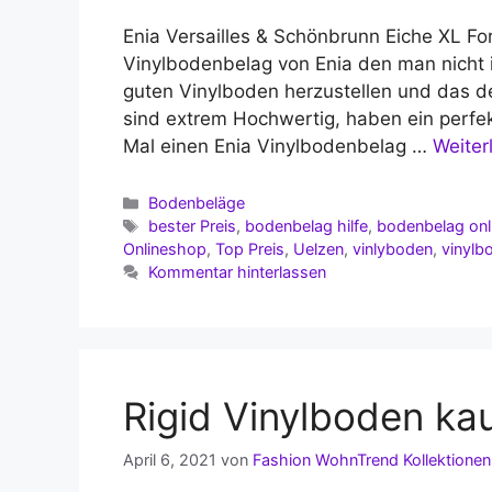
Enia Versailles & Schönbrunn Eiche XL Fo
Vinylbodenbelag von Enia den man nicht
guten Vinylboden herzustellen und das 
sind extrem Hochwertig, haben ein perfek
Mal einen Enia Vinylbodenbelag …
Weiter
Kategorien
Bodenbeläge
Schlagwörter
bester Preis
,
bodenbelag hilfe
,
bodenbelag on
Onlineshop
,
Top Preis
,
Uelzen
,
vinlyboden
,
vinylb
Kommentar hinterlassen
Rigid Vinylboden ka
April 6, 2021
von
Fashion WohnTrend Kollektionen