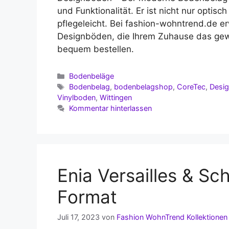
und Funktionalität. Er ist nicht nur opti
pflegeleicht. Bei fashion-wohntrend.de e
Designböden, die Ihrem Zuhause das gewi
bequem bestellen.
Kategorien
Bodenbeläge
Schlagwörter
Bodenbelag
,
bodenbelagshop
,
CoreTec
,
Desi
Vinylboden
,
Wittingen
Kommentar hinterlassen
Enia Versailles & S
Format
Juli 17, 2023
von
Fashion WohnTrend Kollektionen