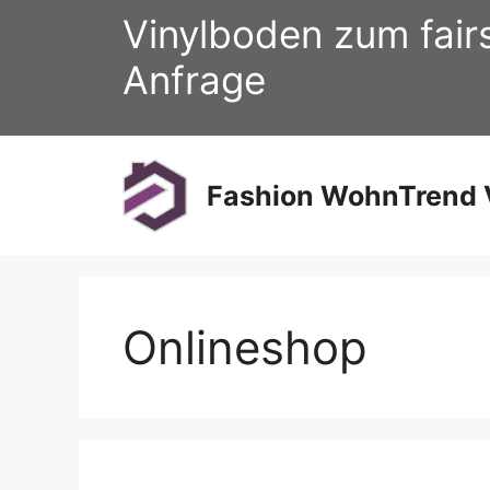
Zum
Vinylboden zum fair
Inhalt
springen
Anfrage
Fashion WohnTrend V
Onlineshop