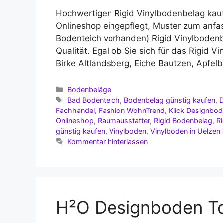
Hochwertigen Rigid Vinylbodenbelag kau
Onlineshop eingepflegt, Muster zum anf
Bodenteich vorhanden) Rigid Vinylbodenb
Qualität. Egal ob Sie sich für das Rigid 
Birke Altlandsberg, Eiche Bautzen, Apfe
Kategorien
Bodenbeläge
Schlagwörter
Bad Bodenteich
,
Bodenbelag günstig kaufen
,
Fachhandel
,
Fashion WohnTrend
,
Klick Designbo
Onlineshop
,
Raumausstatter
,
Rigid Bodenbelag
,
R
günstig kaufen
,
Vinylboden
,
Vinylboden in Uelzen
Kommentar hinterlassen
H²O Designboden T