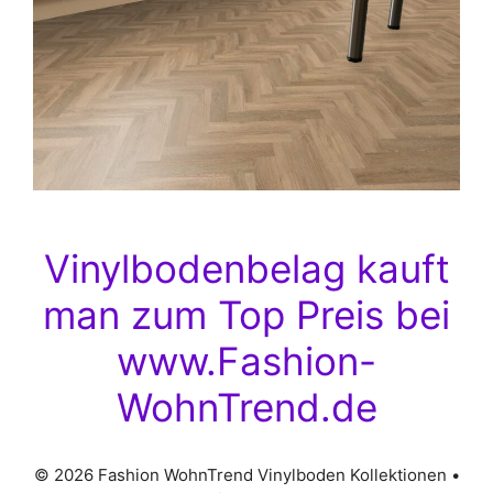
Vinylbodenbelag kauft
man zum Top Preis bei
www.Fashion-
WohnTrend.de
© 2026 Fashion WohnTrend Vinylboden Kollektionen
•