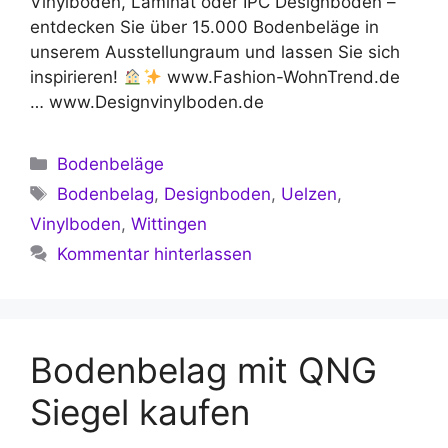
Vinylboden, Laminat oder IPC Designboden –
entdecken Sie über 15.000 Bodenbeläge in
unserem Ausstellungraum und lassen Sie sich
inspirieren!
www.Fashion-WohnTrend.de
… www.Designvinylboden.de
Kategorien
Bodenbeläge
Schlagwörter
Bodenbelag
,
Designboden
,
Uelzen
,
Vinylboden
,
Wittingen
Kommentar hinterlassen
Bodenbelag mit QNG
Siegel kaufen