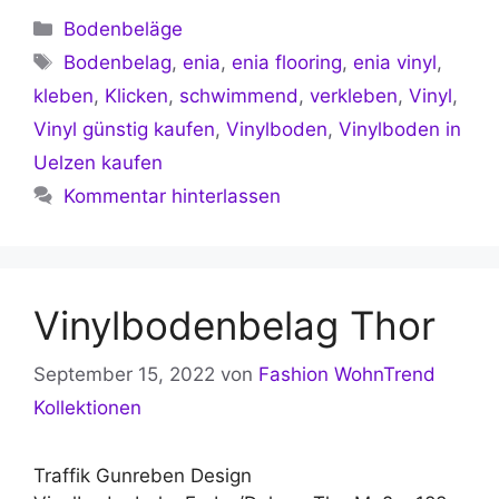
Kategorien
Bodenbeläge
Schlagwörter
Bodenbelag
,
enia
,
enia flooring
,
enia vinyl
,
kleben
,
Klicken
,
schwimmend
,
verkleben
,
Vinyl
,
Vinyl günstig kaufen
,
Vinylboden
,
Vinylboden in
Uelzen kaufen
Kommentar hinterlassen
Vinylbodenbelag Thor
September 15, 2022
von
Fashion WohnTrend
Kollektionen
Traffik Gunreben Design