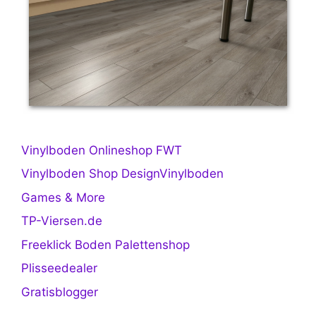
Vinylboden Onlineshop FWT
Vinylboden Shop DesignVinylboden
Games & More
TP-Viersen.de
Freeklick Boden Palettenshop
Plisseedealer
Gratisblogger