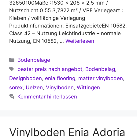
32650100Maße :1530 x 206 x 2,5 mm /
Nutzschicht 0.55 3,7822 m² / VPE Verlegeart :
Kleben / vollflächige Verlegung
Produktinformationen: EinsatzgebieteEN 10582,
Class 42 – Nutzung Leichtindustrie – normale
Nutzung, EN 10582, …
Weiterlesen
Kategorien
Bodenbeläge
Schlagwörter
bester preis nach angebot
,
Bodenbelag
,
Designboden
,
enia flooring
,
matter vinylboden
,
sorex
,
Uelzen
,
Vinylboden
,
Wittingen
Kommentar hinterlassen
Vinylboden Enia Adoria