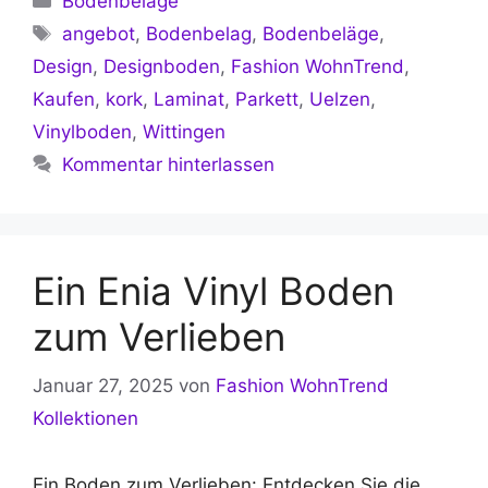
Bodenbeläge
Schlagwörter
angebot
,
Bodenbelag
,
Bodenbeläge
,
Design
,
Designboden
,
Fashion WohnTrend
,
Kaufen
,
kork
,
Laminat
,
Parkett
,
Uelzen
,
Vinylboden
,
Wittingen
Kommentar hinterlassen
Ein Enia Vinyl Boden
zum Verlieben
Januar 27, 2025
von
Fashion WohnTrend
Kollektionen
Ein Boden zum Verlieben: Entdecken Sie die