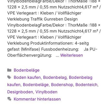
VinylbodenbelagFarbe/Dekor : ThorMaße :188 x
1228 x 2,5 mm / 0,55 mm Nutzschicht4,617 m² /
VPE Verlegeart : Kleben / Vollflächiger
Verklebung Traffik Gunreben Design
VinylbodenbelagFarbe/Dekor : ThorMaße :188 x
1228 x 2,5 mm / 0,55 mm Nutzschicht4,617 m² /
VPE Verlegeart : Kleben / Vollflächiger
Verklebung Produktinformationen: 4-seitg
gefast (Minifase) Fussbodenheizung: Ja PU-
Oberflächenvergütung: …
Weiterlesen
Kategorien
Bodenbeläge
Schlagwörter
Boden kaufen
,
Bodenbelag
,
Bodenbelag
kaufen
,
Bodenbeläge
,
Bodenshop
,
Bodenteich
,
Designboden
,
Vinylboden
Kommentar hinterlassen