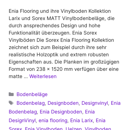
Enia Flooring und ihre Vinylboden Kollektion
Larix und Sorex MATT Vinylbodenbeläge, die
durch ansprechendes Design und hohe
Funktionalität überzeugen. Enia Sorex
Vinylböden Die Sorex Enia Flooring Kollektion
zeichnet sich zum Beispiel durch ihre sehr
realistische Holzoptik und extrem robusten
Eigenschaften aus. Die Planken im großzügigen
Format von 238 x 1520 mm verfügen über eine
matte …
Weiterlesen
Kategorien
Bodenbeläge
Schlagwörter
Bodenbelag
,
Designboden
,
Designvinyl
,
Enia
Bodenbelag
,
Enia Designboden
,
Enia
DesignVinyl
,
enia flooring
,
Enia Larix
,
Enia
Sorex
,
Enia Vinylboden
,
Uelzen
,
Vinylboden
,