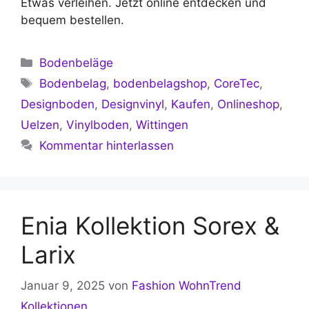
Etwas verleihen. Jetzt online entdecken und
bequem bestellen.
Kategorien
Bodenbeläge
Schlagwörter
Bodenbelag
,
bodenbelagshop
,
CoreTec
,
Designboden
,
Designvinyl
,
Kaufen
,
Onlineshop
,
Uelzen
,
Vinylboden
,
Wittingen
Kommentar hinterlassen
Enia Kollektion Sorex &
Larix
Januar 9, 2025
von
Fashion WohnTrend
Kollektionen