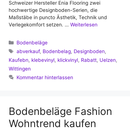
Schweizer Hersteller Enia Flooring zwei
hochwertige Designboden-Serien, die
Maßstäbe in puncto Ästhetik, Technik und
Verlegekomfort setzen. …
Weiterlesen
Kategorien
Bodenbeläge
Schlagwörter
abverkauf
,
Bodenbelag
,
Designboden
,
Kaufebn
,
klebevinyl
,
klickvinyl
,
Rabatt
,
Uelzen
,
Wittingen
Kommentar hinterlassen
Bodenbeläge Fashion
Wohntrend kaufen