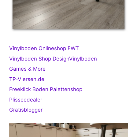
Vinylboden Onlineshop FWT
Vinylboden Shop DesignVinylboden
Games & More
TP-Viersen.de
Freeklick Boden Palettenshop
Plisseedealer
Gratisblogger