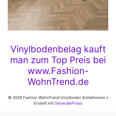
Vinylbodenbelag kauft
man zum Top Preis bei
www.Fashion-
WohnTrend.de
© 2026 Fashion WohnTrend Vinylboden Kollektionen
•
Erstellt mit
GeneratePress