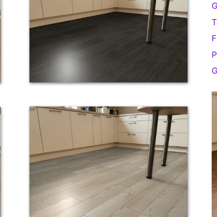
G
T
F
P
G