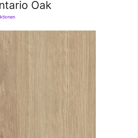
tario Oak
ktionen