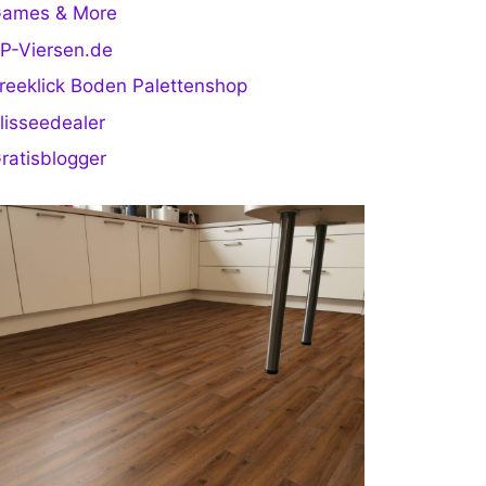
ames & More
P-Viersen.de
reeklick Boden Palettenshop
lisseedealer
ratisblogger