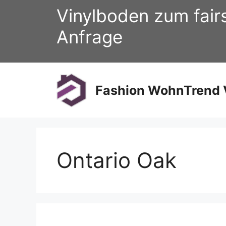
Zum
Vinylboden zum fair
Inhalt
springen
Anfrage
Fashion WohnTrend V
Ontario Oak