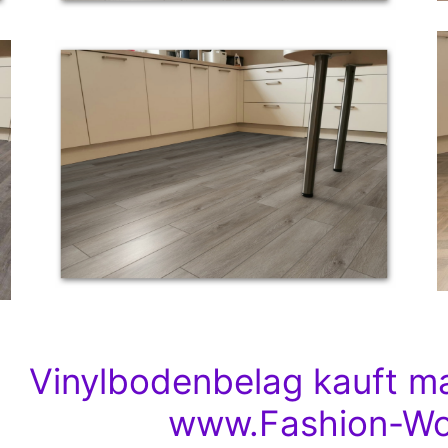
Vinylbodenbelag kauft ma
www.Fashion-Wo