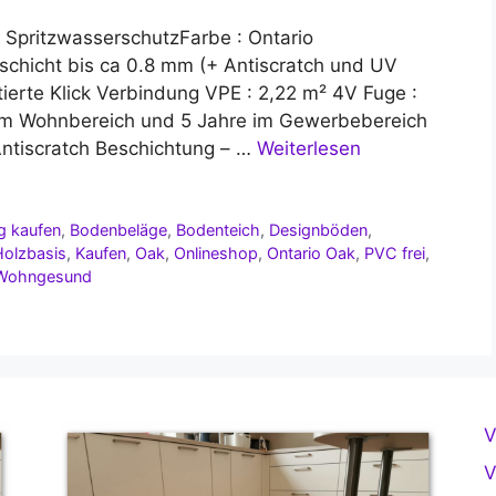
SpritzwasserschutzFarbe : Ontario
hicht bis ca 0.8 mm (+ Antiscratch und UV
tierte Klick Verbindung VPE : 2,22 m² 4V Fuge :
 im Wohnbereich und 5 Jahre im Gewerbebereich
Antiscratch Beschichtung – …
Weiterlesen
g kaufen
,
Bodenbeläge
,
Bodenteich
,
Designböden
,
Holzbasis
,
Kaufen
,
Oak
,
Onlineshop
,
Ontario Oak
,
PVC frei
,
Wohngesund
V
V