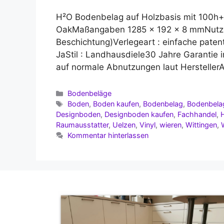
H²O Bodenbelag auf Holzbasis mit 100h+ 
OakMaßangaben 1285 x 192 x 8 mmNutzsc
Beschichtung)Verlegeart : einfache paten
JaStil : Landhausdiele30 Jahre Garantie
auf normale Abnutzungen laut Hersteller
Kategorien
Bodenbeläge
Schlagwörter
Boden
,
Boden kaufen
,
Bodenbelag
,
Bodenbela
Designboden
,
Designboden kaufen
,
Fachhandel
,
Raumausstatter
,
Uelzen
,
Vinyl
,
wieren
,
Wittingen
,
Kommentar hinterlassen