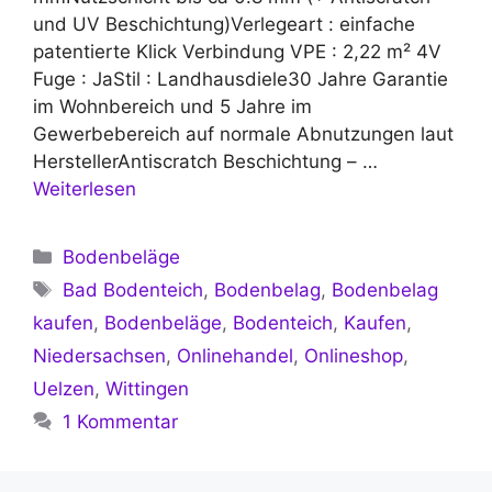
und UV Beschichtung)Verlegeart : einfache
patentierte Klick Verbindung VPE : 2,22 m² 4V
Fuge : JaStil : Landhausdiele30 Jahre Garantie
im Wohnbereich und 5 Jahre im
Gewerbebereich auf normale Abnutzungen laut
HerstellerAntiscratch Beschichtung – …
Weiterlesen
Kategorien
Bodenbeläge
Schlagwörter
Bad Bodenteich
,
Bodenbelag
,
Bodenbelag
kaufen
,
Bodenbeläge
,
Bodenteich
,
Kaufen
,
Niedersachsen
,
Onlinehandel
,
Onlineshop
,
Uelzen
,
Wittingen
1 Kommentar