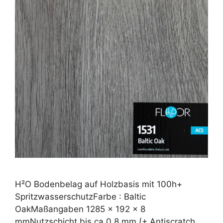
H²O Bodenbelag auf Holzbasis mit 100h+
SpritzwasserschutzFarbe : Baltic
OakMaßangaben 1285 x 192 x 8
mmNutzschicht bis ca 0.8 mm (+ Antiscratch