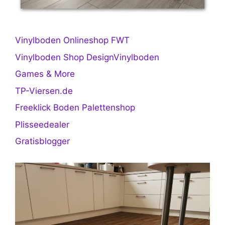
Vinylboden Onlineshop FWT
Vinylboden Shop DesignVinylboden
Games & More
TP-Viersen.de
Freeklick Boden Palettenshop
Plisseedealer
Gratisblogger