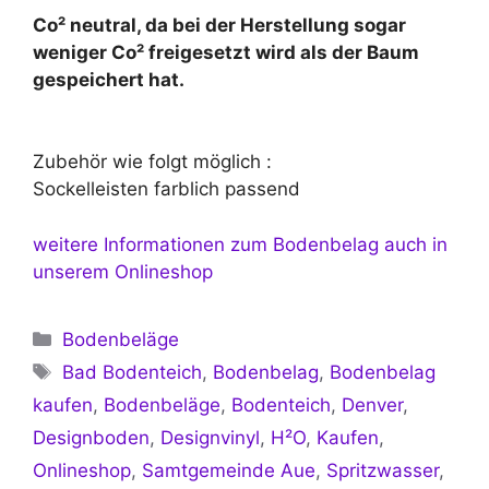
Co² neutral, da bei der Herstellung sogar
weniger Co² freigesetzt wird als der Baum
gespeichert hat.
Zubehör wie folgt möglich :
Sockelleisten farblich passend
weitere Informationen zum Bodenbelag auch in
unserem Onlineshop
Kategorien
Bodenbeläge
Schlagwörter
Bad Bodenteich
,
Bodenbelag
,
Bodenbelag
kaufen
,
Bodenbeläge
,
Bodenteich
,
Denver
,
Designboden
,
Designvinyl
,
H²O
,
Kaufen
,
Onlineshop
,
Samtgemeinde Aue
,
Spritzwasser
,