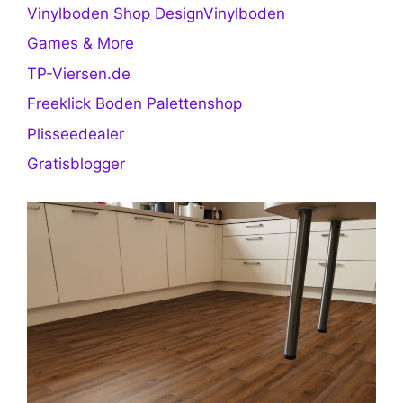
Vinylboden Shop DesignVinylboden
Games & More
TP-Viersen.de
Freeklick Boden Palettenshop
Plisseedealer
Gratisblogger