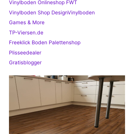
Vinylboden Onlineshop FWT
Vinylboden Shop DesignVinylboden
Games & More
TP-Viersen.de
Freeklick Boden Palettenshop
Plisseedealer
Gratisblogger