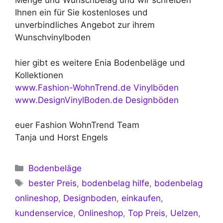
Menge und Wunschbelag und wir schreiben
Ihnen ein für Sie kostenloses und
unverbindliches Angebot zur ihrem
Wunschvinylboden
hier gibt es weitere Enia Bodenbeläge und
Kollektionen
www.Fashion-WohnTrend.de Vinylböden
www.DesignVinylBoden.de Designböden
euer Fashion WohnTrend Team
Tanja und Horst Engels
Kategorien
Bodenbeläge
Schlagwörter
bester Preis
,
bodenbelag hilfe
,
bodenbelag
onlineshop
,
Designboden
,
einkaufen
,
kundenservice
,
Onlineshop
,
Top Preis
,
Uelzen
,