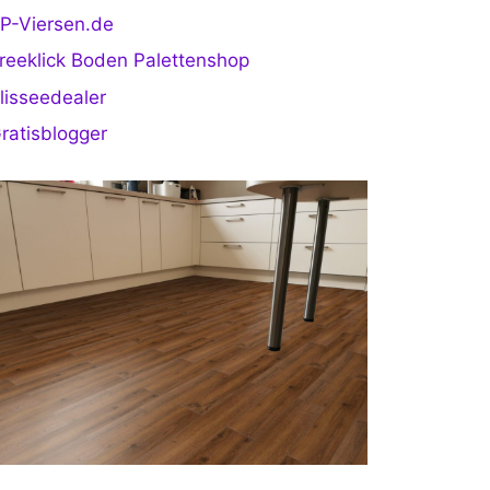
P-Viersen.de
reeklick Boden Palettenshop
lisseedealer
ratisblogger