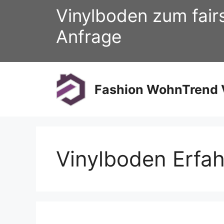
Zum
Vinylboden zum fair
Inhalt
springen
Anfrage
Fashion WohnTrend V
Vinylboden Erfa