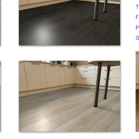
T
F
P
G