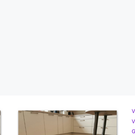
V
V
G