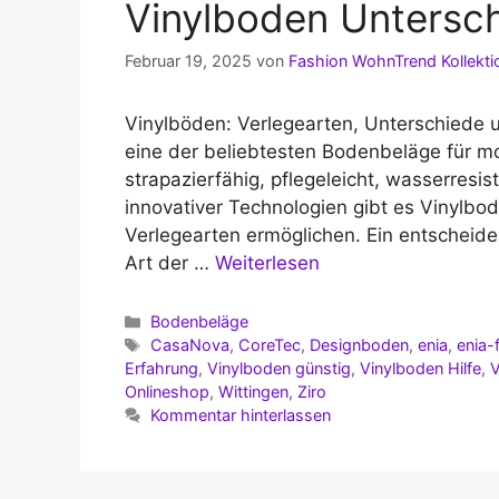
Vinylboden Untersch
Februar 19, 2025
von
Fashion WohnTrend Kollekti
Vinylböden: Verlegearten, Unterschiede u
eine der beliebtesten Bodenbeläge für 
strapazierfähig, pflegeleicht, wasserresis
innovativer Technologien gibt es Vinylbod
Verlegearten ermöglichen. Ein entscheiden
Art der …
Weiterlesen
Kategorien
Bodenbeläge
Schlagwörter
CasaNova
,
CoreTec
,
Designboden
,
enia
,
enia-
Erfahrung
,
Vinylboden günstig
,
Vinylboden Hilfe
,
V
Onlineshop
,
Wittingen
,
Ziro
Kommentar hinterlassen