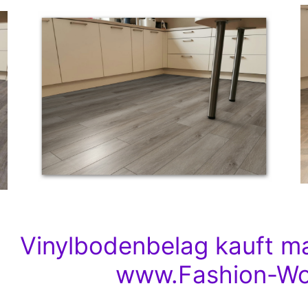
Vinylbodenbelag kauft ma
www.Fashion-Wo