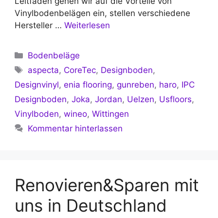
Leitfaden gehen wir auf die Vorteile von
Vinylbodenbelägen ein, stellen verschiedene
Hersteller …
Weiterlesen
Kategorien
Bodenbeläge
Schlagwörter
aspecta
,
CoreTec
,
Designboden
,
Designvinyl
,
enia flooring
,
gunreben
,
haro
,
IPC
Designboden
,
Joka
,
Jordan
,
Uelzen
,
Usfloors
,
Vinylboden
,
wineo
,
Wittingen
Kommentar hinterlassen
Renovieren&Sparen mit
uns in Deutschland