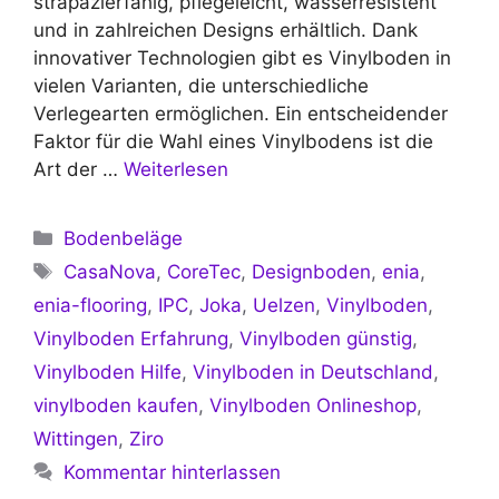
strapazierfähig, pflegeleicht, wasserresistent
und in zahlreichen Designs erhältlich. Dank
innovativer Technologien gibt es Vinylboden in
vielen Varianten, die unterschiedliche
Verlegearten ermöglichen. Ein entscheidender
Faktor für die Wahl eines Vinylbodens ist die
Art der …
Weiterlesen
Kategorien
Bodenbeläge
Schlagwörter
CasaNova
,
CoreTec
,
Designboden
,
enia
,
enia-flooring
,
IPC
,
Joka
,
Uelzen
,
Vinylboden
,
Vinylboden Erfahrung
,
Vinylboden günstig
,
Vinylboden Hilfe
,
Vinylboden in Deutschland
,
vinylboden kaufen
,
Vinylboden Onlineshop
,
Wittingen
,
Ziro
Kommentar hinterlassen