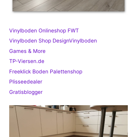
Vinylboden Onlineshop FWT
Vinylboden Shop DesignVinylboden
Games & More
TP-Viersen.de
Freeklick Boden Palettenshop
Plisseedealer
Gratisblogger