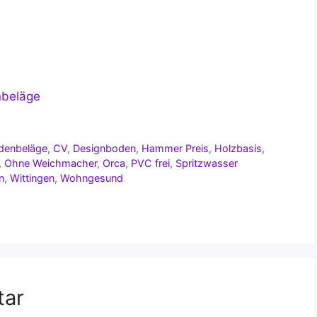
nbeläge
denbeläge
,
CV
,
Designboden
,
Hammer Preis
,
Holzbasis
,
,
Ohne Weichmacher
,
Orca
,
PVC frei
,
Spritzwasser
n
,
Wittingen
,
Wohngesund
tar