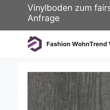
Zum
Vinylboden zum fair
Inhalt
springen
Anfrage
Fashion WohnTrend V