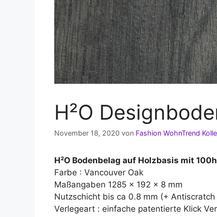
H²O Designbode
November 18, 2020
von
Fashion WohnTrend Kolle
H²O Bodenbelag auf Holzbasis mit 100
Farbe : Vancouver Oak
Maßangaben 1285 x 192 x 8 mm
Nutzschicht bis ca 0.8 mm (+ Antiscratc
Verlegeart : einfache patentierte Klick V