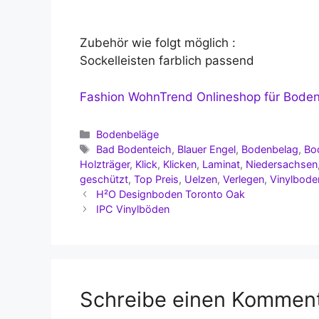
Zubehör wie folgt möglich :
Sockelleisten farblich passend
Fashion WohnTrend Onlineshop für Bode
Kategorien
Bodenbeläge
Schlagwörter
Bad Bodenteich
,
Blauer Engel
,
Bodenbelag
,
Bo
Holzträger
,
Klick
,
Klicken
,
Laminat
,
Niedersachsen
geschützt
,
Top Preis
,
Uelzen
,
Verlegen
,
Vinylbode
H²O Designboden Toronto Oak
IPC Vinylböden
Schreibe einen Kommen