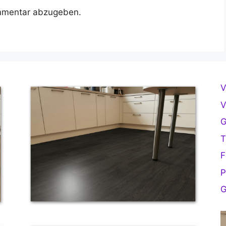
mmentar abzugeben.
V
V
G
T
F
P
G