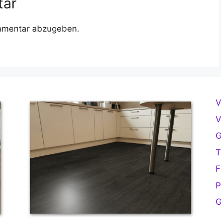
tar
mmentar abzugeben.
V
V
G
T
F
P
G