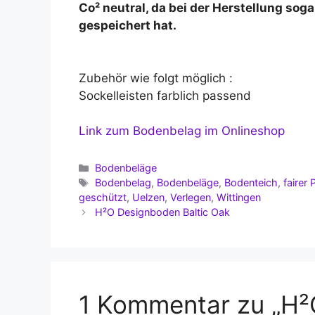
Co² neutral, da bei der Herstellung sog
gespeichert hat.
Zubehör wie folgt möglich :
Sockelleisten farblich passend
Link zum Bodenbelag im Onlineshop
Kategorien
Bodenbeläge
Schlagwörter
Bodenbelag
,
Bodenbeläge
,
Bodenteich
,
fairer 
geschützt
,
Uelzen
,
Verlegen
,
Wittingen
H²O Designboden Baltic Oak
1 Kommentar zu „H²