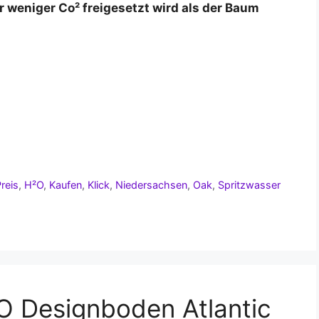
ar weniger Co² freigesetzt wird als der Baum
Preis
,
H²O
,
Kaufen
,
Klick
,
Niedersachsen
,
Oak
,
Spritzwasser
O Designboden Atlantic