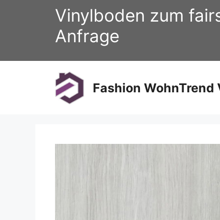
Zum
Vinylboden zum fair
Inhalt
springen
Anfrage
Fashion WohnTrend V