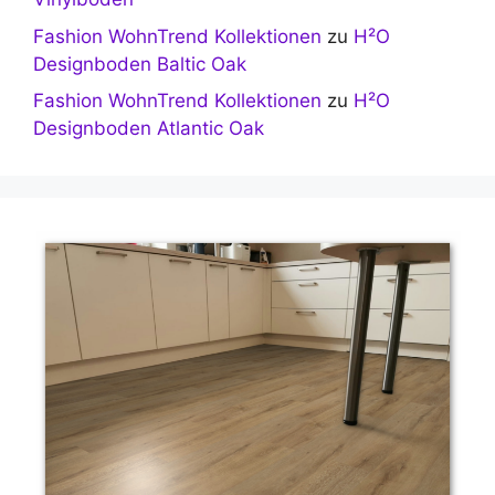
Fashion WohnTrend Kollektionen
zu
H²O
Designboden Baltic Oak
Fashion WohnTrend Kollektionen
zu
H²O
Designboden Atlantic Oak