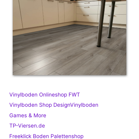
Vinylboden Onlineshop FWT
Vinylboden Shop DesignVinylboden
Games & More
TP-Viersen.de
Freeklick Boden Palettenshop