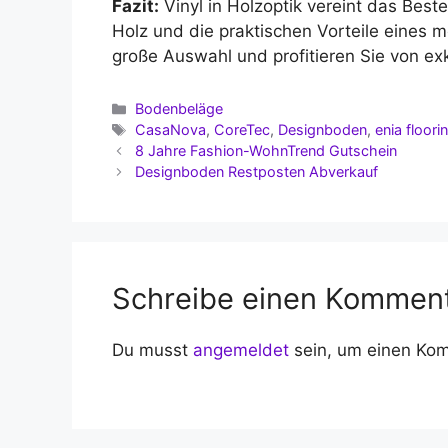
Fazit:
Vinyl in Holzoptik vereint das Best
Holz und die praktischen Vorteile eines 
große Auswahl und profitieren Sie von ex
Kategorien
Bodenbeläge
Schlagwörter
CasaNova
,
CoreTec
,
Designboden
,
enia floori
8 Jahre Fashion-WohnTrend Gutschein
Designboden Restposten Abverkauf
Schreibe einen Kommen
Du musst
angemeldet
sein, um einen Ko