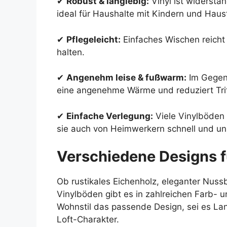
✔
Robust & langlebig:
Vinyl ist widersta
ideal für Haushalte mit Kindern und Haust
✔
Pflegeleicht:
Einfaches Wischen reicht
halten.
✔
Angenehm leise & fußwarm:
Im Gegens
eine angenehme Wärme und reduziert Trit
✔
Einfache Verlegung:
Viele Vinylböden 
sie auch von Heimwerkern schnell und un
Verschiedene Designs f
Ob rustikales Eichenholz, eleganter Nu
Vinylböden gibt es in zahlreichen Farb- u
Wohnstil das passende Design, sei es La
Loft-Charakter.