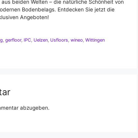
e aus beiden Welten – die natürliche Schönheit von
modernen Bodenbelags. Entdecken Sie jetzt die
klusiven Angeboten!
ng
,
gerfloor
,
IPC
,
Uelzen
,
Usfloors
,
wineo
,
Wittingen
tar
mmentar abzugeben.