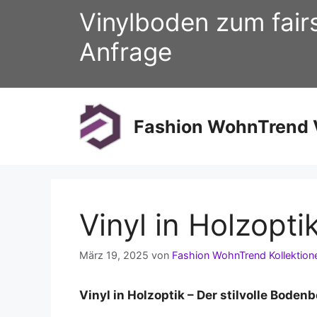
Zum
Vinylboden zum fair
Inhalt
springen
Anfrage
Fashion WohnTrend V
Vinyl in Holzopti
März 19, 2025
von
Fashion WohnTrend Kollektion
Vinyl in Holzoptik – Der stilvolle Boden