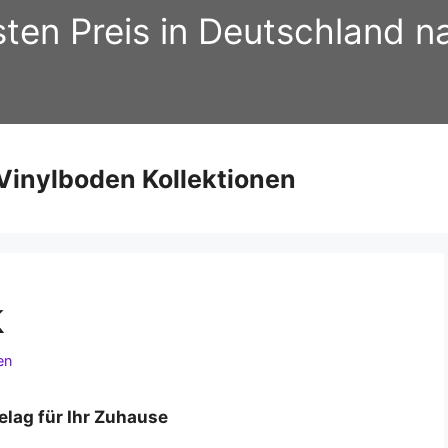
sten Preis in Deutschland 
inylboden Kollektionen
k
en
belag für Ihr Zuhause