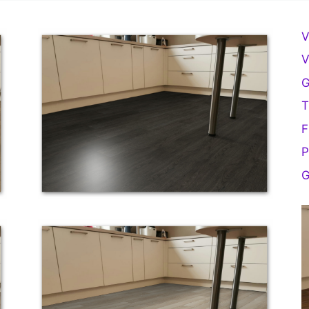
V
V
G
T
F
P
G