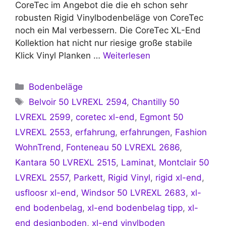
CoreTec im Angebot die die eh schon sehr
robusten Rigid Vinylbodenbeläge von CoreTec
noch ein Mal verbessern. Die CoreTec XL-End
Kollektion hat nicht nur riesige große stabile
Klick Vinyl Planken …
Weiterlesen
Kategorien
Bodenbeläge
Schlagwörter
Belvoir 50 LVREXL 2594
,
Chantilly 50
LVREXL 2599
,
coretec xl-end
,
Egmont 50
LVREXL 2553
,
erfahrung
,
erfahrungen
,
Fashion
WohnTrend
,
Fonteneau 50 LVREXL 2686
,
Kantara 50 LVREXL 2515
,
Laminat
,
Montclair 50
LVREXL 2557
,
Parkett
,
Rigid Vinyl
,
rigid xl-end
,
usfloosr xl-end
,
Windsor 50 LVREXL 2683
,
xl-
end bodenbelag
,
xl-end bodenbelag tipp
,
xl-
end designboden
,
xl-end vinylboden