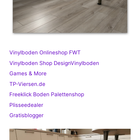
Vinylboden Onlineshop FWT
Vinylboden Shop DesignVinylboden
Games & More
TP-Viersen.de
Freeklick Boden Palettenshop
Plisseedealer
Gratisblogger