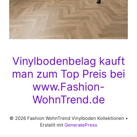
Vinylbodenbelag kauft
man zum Top Preis bei
www.Fashion-
WohnTrend.de
© 2026 Fashion WohnTrend Vinylboden Kollektionen
•
Erstellt mit
GeneratePress