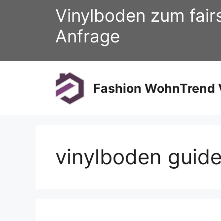
Zum
Vinylboden zum fair
Inhalt
springen
Anfrage
Fashion WohnTrend V
vinylboden guid