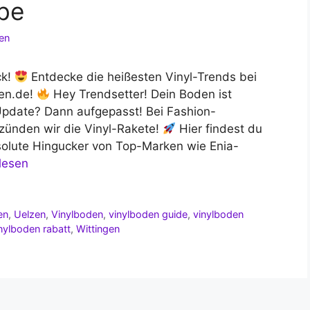
be
en
ck!
Entdecke die heißesten Vinyl-Trends bei
en.de!
Hey Trendsetter! Dein Boden ist
-Update? Dann aufgepasst! Bei Fashion-
ünden wir die Vinyl-Rakete!
Hier findest du
solute Hingucker von Top-Marken wie Enia-
lesen
en
,
Uelzen
,
Vinylboden
,
vinylboden guide
,
vinylboden
nylboden rabatt
,
Wittingen