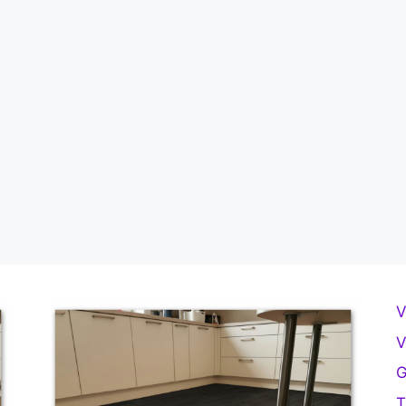
V
V
G
T