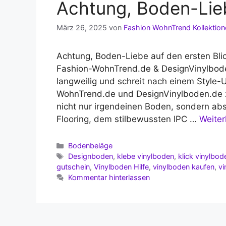
Achtung, Boden-Lie
März 26, 2025
von
Fashion WohnTrend Kollektion
Achtung, Boden-Liebe auf den ersten Bli
Fashion-WohnTrend.de & DesignVinylbod
langweilig und schreit nach einem Style
WohnTrend.de und DesignVinylboden.de z
nicht nur irgendeinen Boden, sondern ab
Flooring, dem stilbewussten IPC …
Weiter
Kategorien
Bodenbeläge
Schlagwörter
Designboden
,
klebe vinylboden
,
klick vinylbod
gutschein
,
Vinylboden Hilfe
,
vinylboden kaufen
,
vi
Kommentar hinterlassen