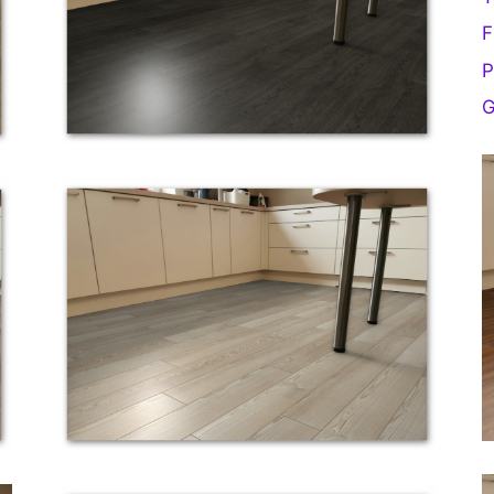
F
P
G