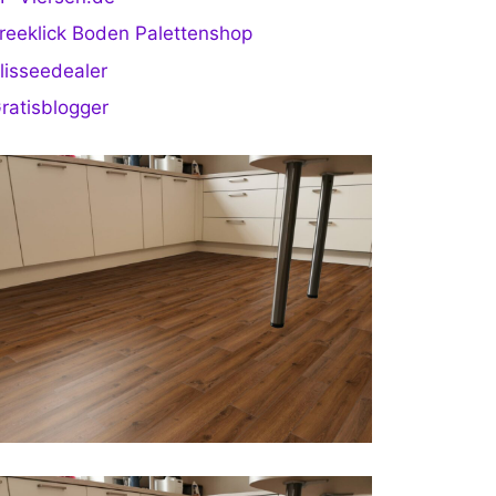
reeklick Boden Palettenshop
lisseedealer
ratisblogger