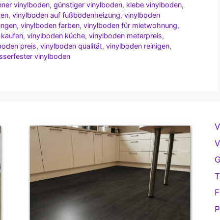
ner vinylboden
,
günstiger vinylboden
,
klebe vinylboden
,
zen
,
vinylboden auf fußbodenheizung
,
vinylboden
ungen
,
vinylboden farben
,
vinylboden für mietwohnung
,
 kaufen
,
vinylboden küche
,
vinylboden meterpreis
,
boden preis
,
vinylboden qualität
,
vinylboden reinigen
,
serfester vinylboden
V
V
G
T
F
P