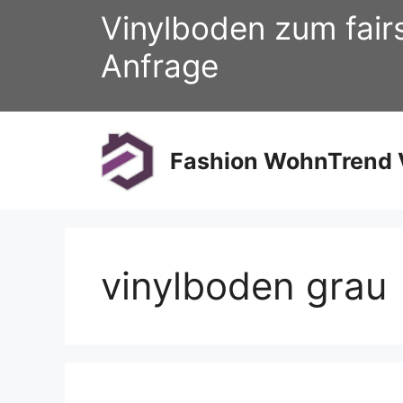
Zum
Vinylboden zum fair
Inhalt
springen
Anfrage
Fashion WohnTrend V
vinylboden grau