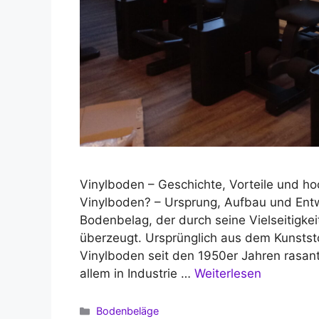
Vinylboden – Geschichte, Vorteile und h
Vinylboden? – Ursprung, Aufbau und Entw
Bodenbelag, der durch seine Vielseitigkeit
überzeugt. Ursprünglich aus dem Kunststof
Vinylboden seit den 1950er Jahren rasan
allem in Industrie …
Weiterlesen
Kategorien
Bodenbeläge