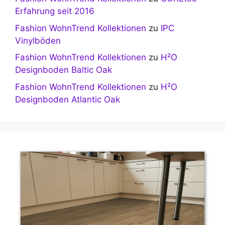
Erfahrung seit 2016
Fashion WohnTrend Kollektionen
zu
IPC
Vinylböden
Fashion WohnTrend Kollektionen
zu
H²O
Designboden Baltic Oak
Fashion WohnTrend Kollektionen
zu
H²O
Designboden Atlantic Oak