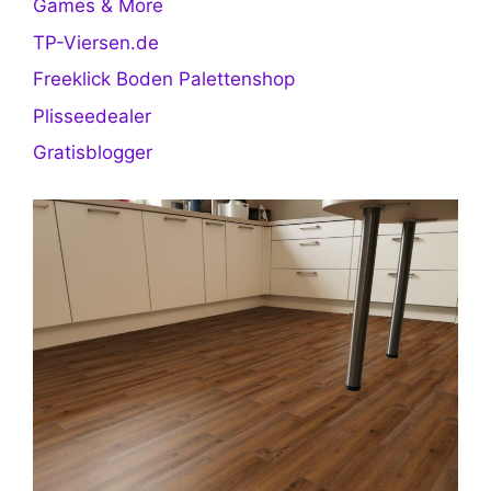
Games & More
TP-Viersen.de
Freeklick Boden Palettenshop
Plisseedealer
Gratisblogger