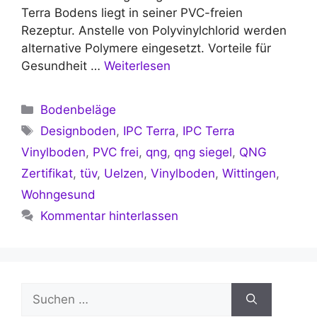
Terra Bodens liegt in seiner PVC-freien
Rezeptur. Anstelle von Polyvinylchlorid werden
alternative Polymere eingesetzt. Vorteile für
Gesundheit …
Weiterlesen
Kategorien
Bodenbeläge
Schlagwörter
Designboden
,
IPC Terra
,
IPC Terra
Vinylboden
,
PVC frei
,
qng
,
qng siegel
,
QNG
Zertifikat
,
tüv
,
Uelzen
,
Vinylboden
,
Wittingen
,
Wohngesund
Kommentar hinterlassen
Suchen
nach: