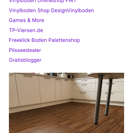
Vinylboden Onlineshop FWT
Vinylboden Shop DesignVinylboden
Games & More
TP-Viersen.de
Freeklick Boden Palettenshop
Plisseedealer
Gratisblogger