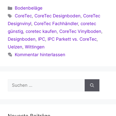
Kategorien
Bodenbeläge
Schlagwörter
CoreTec
,
CoreTec Designboden
,
CoreTec
Designvinyl
,
CoreTec Fachhändler
,
coretec
günstig
,
coretec kaufen
,
CoreTec Vinylboden
,
Designboden
,
IPC
,
IPC Parkett vs. CoreTec
,
Uelzen
,
Wittingen
Kommentar hinterlassen
Suchen
nach: