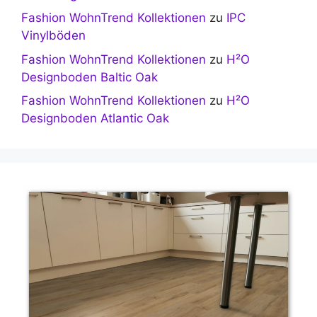
Fashion WohnTrend Kollektionen
zu
IPC
Vinylböden
Fashion WohnTrend Kollektionen
zu
H²O
Designboden Baltic Oak
Fashion WohnTrend Kollektionen
zu
H²O
Designboden Atlantic Oak