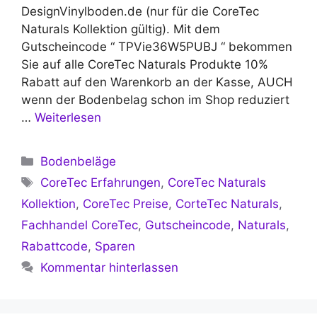
DesignVinylboden.de (nur für die CoreTec
Naturals Kollektion gültig). Mit dem
Gutscheincode “ TPVie36W5PUBJ “ bekommen
Sie auf alle CoreTec Naturals Produkte 10%
Rabatt auf den Warenkorb an der Kasse, AUCH
wenn der Bodenbelag schon im Shop reduziert
…
Weiterlesen
Kategorien
Bodenbeläge
Schlagwörter
CoreTec Erfahrungen
,
CoreTec Naturals
Kollektion
,
CoreTec Preise
,
CorteTec Naturals
,
Fachhandel CoreTec
,
Gutscheincode
,
Naturals
,
Rabattcode
,
Sparen
Kommentar hinterlassen