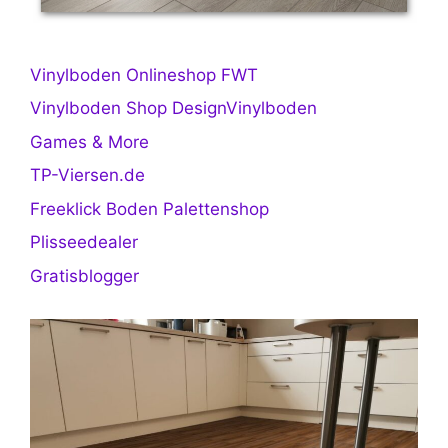
Vinylboden Onlineshop FWT
Vinylboden Shop DesignVinylboden
Games & More
TP-Viersen.de
Freeklick Boden Palettenshop
Plisseedealer
Gratisblogger