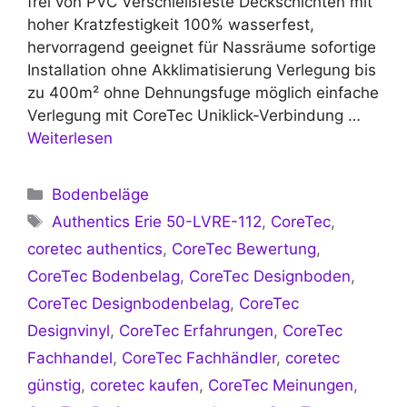
frei von PVC Verschleißfeste Deckschichten mit
hoher Kratzfestigkeit 100% wasserfest,
hervorragend geeignet für Nassräume sofortige
Installation ohne Akklimatisierung Verlegung bis
zu 400m² ohne Dehnungsfuge möglich einfache
Verlegung mit CoreTec Uniklick-Verbindung …
Weiterlesen
Kategorien
Bodenbeläge
Schlagwörter
Authentics Erie 50-LVRE-112
,
CoreTec
,
coretec authentics
,
CoreTec Bewertung
,
CoreTec Bodenbelag
,
CoreTec Designboden
,
CoreTec Designbodenbelag
,
CoreTec
Designvinyl
,
CoreTec Erfahrungen
,
CoreTec
Fachhandel
,
CoreTec Fachhändler
,
coretec
günstig
,
coretec kaufen
,
CoreTec Meinungen
,