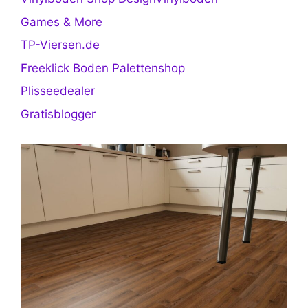
Games & More
TP-Viersen.de
Freeklick Boden Palettenshop
Plisseedealer
Gratisblogger