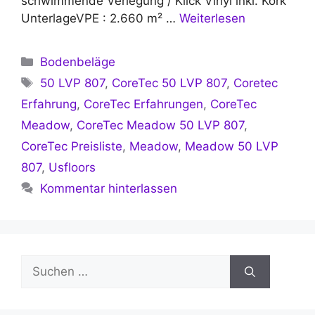
schwimmende Verlegung / Klick Vinyl inkl. Kork
UnterlageVPE : 2.660 m² …
Weiterlesen
Kategorien
Bodenbeläge
Schlagwörter
50 LVP 807
,
CoreTec 50 LVP 807
,
Coretec
Erfahrung
,
CoreTec Erfahrungen
,
CoreTec
Meadow
,
CoreTec Meadow 50 LVP 807
,
CoreTec Preisliste
,
Meadow
,
Meadow 50 LVP
807
,
Usfloors
Kommentar hinterlassen
Suchen
nach: