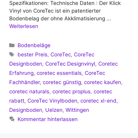
Spezifikationen: Technische Daten : Der Klick
Vinyl von CoreTec ist ein patentierter
Bodenbelag der ohne Akklimatisierung …
Weiterlesen
Kategorien
Bodenbeläge
Schlagwörter
bester Preis
,
CoreTec
,
CoreTec
Designboden
,
CoreTec Designvinyl
,
Coretec
Erfahrung
,
coretec essentials
,
CoreTec
Fachhändler
,
coretec günstig
,
coretec kaufen
,
coretec naturals
,
coretec proplus
,
coretec
rabatt
,
CoreTec Vinylboden
,
coretec xl-end
,
Designboden
,
Uelzen
,
Wittingen
Kommentar hinterlassen