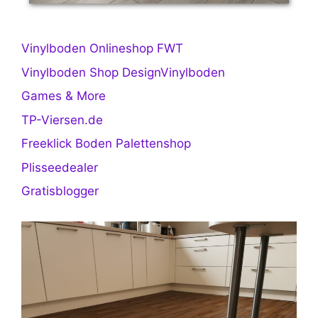
Vinylboden Onlineshop FWT
Vinylboden Shop DesignVinylboden
Games & More
TP-Viersen.de
Freeklick Boden Palettenshop
Plisseedealer
Gratisblogger