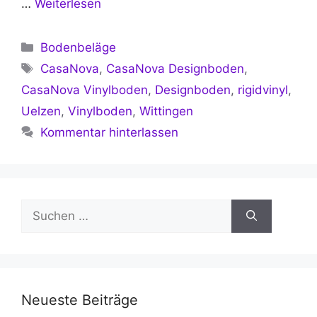
…
Weiterlesen
Kategorien
Bodenbeläge
Schlagwörter
CasaNova
,
CasaNova Designboden
,
CasaNova Vinylboden
,
Designboden
,
rigidvinyl
,
Uelzen
,
Vinylboden
,
Wittingen
Kommentar hinterlassen
Suchen
nach:
Neueste Beiträge