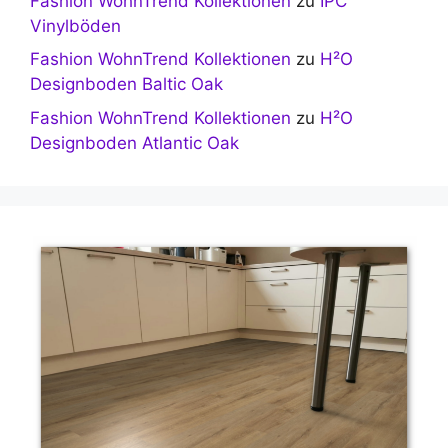
Fashion WohnTrend Kollektionen
zu
IPC
Vinylböden
Fashion WohnTrend Kollektionen
zu
H²O
Designboden Baltic Oak
Fashion WohnTrend Kollektionen
zu
H²O
Designboden Atlantic Oak