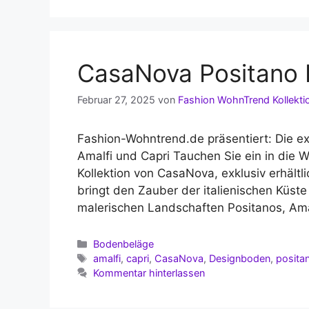
CasaNova Positano K
Februar 27, 2025
von
Fashion WohnTrend Kollekti
Fashion-Wohntrend.de präsentiert: Die ex
Amalfi und Capri Tauchen Sie ein in die W
Kollektion von CasaNova, exklusiv erhältl
bringt den Zauber der italienischen Küste 
malerischen Landschaften Positanos, Am
Kategorien
Bodenbeläge
Schlagwörter
amalfi
,
capri
,
CasaNova
,
Designboden
,
posita
Kommentar hinterlassen