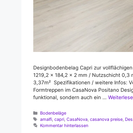
Designbodenbelag Capri zur vollflächig
1219,2 x 184,2 x 2 mm / Nutzschicht 0,3
3,37m² Spezifikationen / weitere Infos: V
Formtreppen im CasaNova Positano Design
funktional, sondern auch ein …
Weiterles
Kategorien
Bodenbeläge
Schlagwörter
amalfi
,
capri
,
CasaNova
,
casanova preise
,
Des
Kommentar hinterlassen