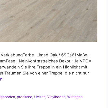
en VerklebungFarbe Limed Oak / 69Ca61Maße :
 mmFase : NeinKontrastreiches Dekor : Ja VPE =
erwandeln Sie Ihre Treppe in ein Highlight mit
 Träumen Sie von einer Treppe, die nicht nur
en
ignboden
,
prositano
,
Uelzen
,
Vinylboden
,
Wittingen