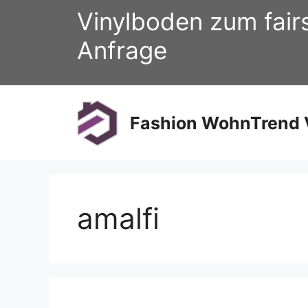
Zum
Vinylboden zum fair
Inhalt
springen
Anfrage
Fashion WohnTrend V
amalfi