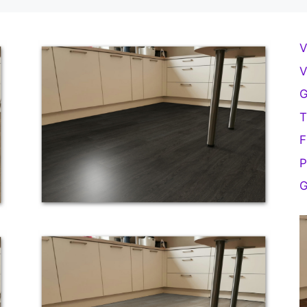
V
V
G
T
F
P
G