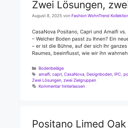
Zwei Lösungen, zwei
August 8, 2025
von
Fashion WohnTrend Kollektio
CasaNova Positano, Capri und Amalfi vs. 
– Welcher Boden passt zu Ihnen? Ein neue
– er ist die Bühne, auf der sich Ihr ganze
Raumes, beeinflusst, wie wir ihn wahrn
Kategorien
Bodenbeläge
Schlagwörter
amalfi
,
capri
,
CasaNova
,
Designboden
,
IPC
,
po
Zwei Lösungen
,
zwei Zielgruppen
Kommentar hinterlassen
Positano Limed Oak