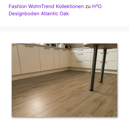
Fashion WohnTrend Kollektionen
zu
H²O
Designboden Atlantic Oak