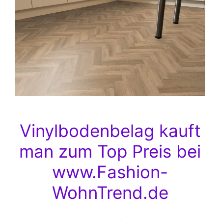
Vinylbodenbelag kauft
man zum Top Preis bei
www.Fashion-
WohnTrend.de