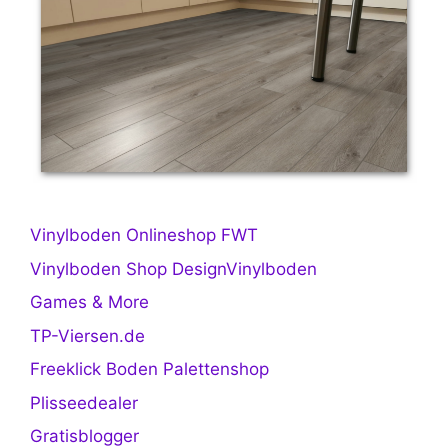
Vinylboden Onlineshop FWT
Vinylboden Shop DesignVinylboden
Games & More
TP-Viersen.de
Freeklick Boden Palettenshop
Plisseedealer
Gratisblogger