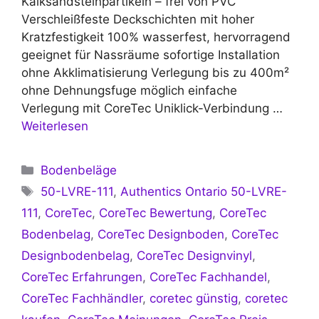
Kalksandsteinpartikeln – frei von PVC
Verschleißfeste Deckschichten mit hoher
Kratzfestigkeit 100% wasserfest, hervorragend
geeignet für Nassräume sofortige Installation
ohne Akklimatisierung Verlegung bis zu 400m²
ohne Dehnungsfuge möglich einfache
Verlegung mit CoreTec Uniklick-Verbindung …
Weiterlesen
Kategorien
Bodenbeläge
Schlagwörter
50-LVRE-111
,
Authentics Ontario 50-LVRE-
111
,
CoreTec
,
CoreTec Bewertung
,
CoreTec
Bodenbelag
,
CoreTec Designboden
,
CoreTec
Designbodenbelag
,
CoreTec Designvinyl
,
CoreTec Erfahrungen
,
CoreTec Fachhandel
,
CoreTec Fachhändler
,
coretec günstig
,
coretec