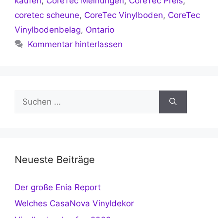
kaufen
,
CoreTec Meinungen
,
CoreTec Preis
,
coretec scheune
,
CoreTec Vinylboden
,
CoreTec
Vinylbodenbelag
,
Ontario
Kommentar hinterlassen
Suchen
nach:
Neueste Beiträge
Der große Enia Report
Welches CasaNova Vinyldekor