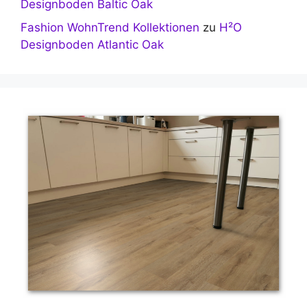
Designboden Baltic Oak
Fashion WohnTrend Kollektionen
zu
H²O
Designboden Atlantic Oak