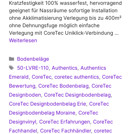
Kratzfestigkeit 100% wasserfest, hervorragend
geeignet für Nassräume sofortige Installation
ohne Akklimatisierung Verlegung bis zu 400m²
ohne Dehnungsfuge möglich einfache
Verlegung mit CoreTec Uniklick-Verbindung …
Weiterlesen
Kategorien
Bodenbeläge
Schlagwörter
50-LVRE-110
,
Authentics
,
Authentics
Emerald
,
CoreTec
,
coretec authentics
,
CoreTec
Bewertung
,
CoreTec Bodenbelag
,
CoreTec
Designboden
,
CoreTec Designbodenbelag
,
CoreTec Designbodenbelag Erie
,
CoreTec
Designbodenbelag Moraine
,
CoreTec
Designvinyl
,
CoreTec Erfahrungen
,
CoreTec
Fachhandel
,
CoreTec Fachhändler
,
coretec