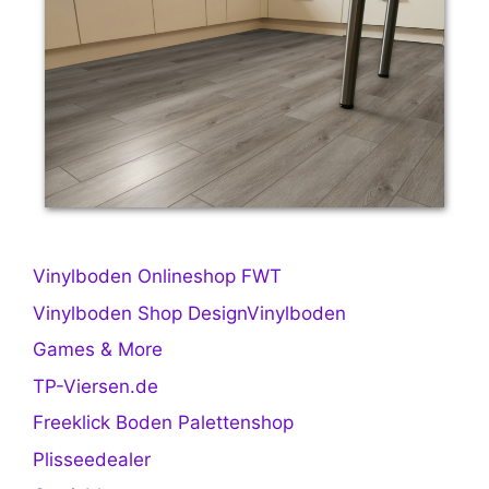
Vinylboden Onlineshop FWT
Vinylboden Shop DesignVinylboden
Games & More
TP-Viersen.de
Freeklick Boden Palettenshop
Plisseedealer