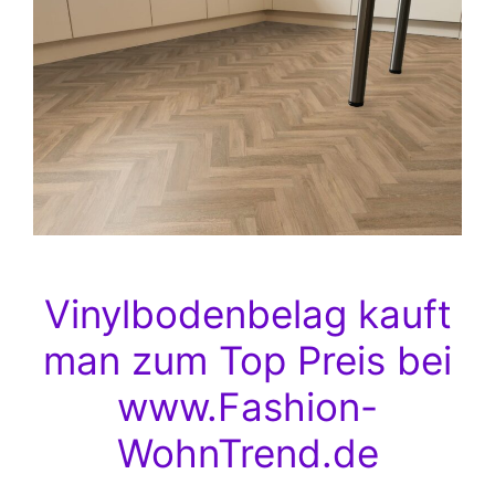
Vinylbodenbelag kauft
man zum Top Preis bei
www.Fashion-
WohnTrend.de