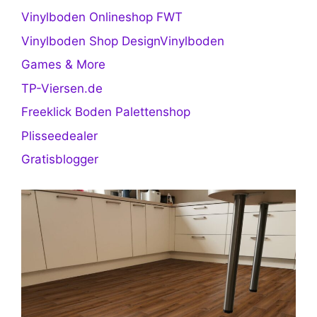
Vinylboden Onlineshop FWT
Vinylboden Shop DesignVinylboden
Games & More
TP-Viersen.de
Freeklick Boden Palettenshop
Plisseedealer
Gratisblogger