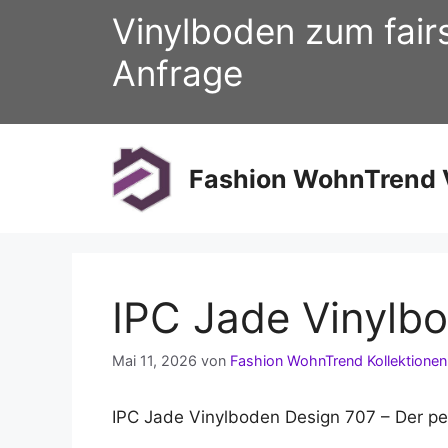
Zum
Vinylboden zum fair
Inhalt
springen
Anfrage
Fashion WohnTrend V
IPC Jade Vinylb
Mai 11, 2026
von
Fashion WohnTrend Kollektionen
IPC Jade Vinylboden Design 707 – Der p