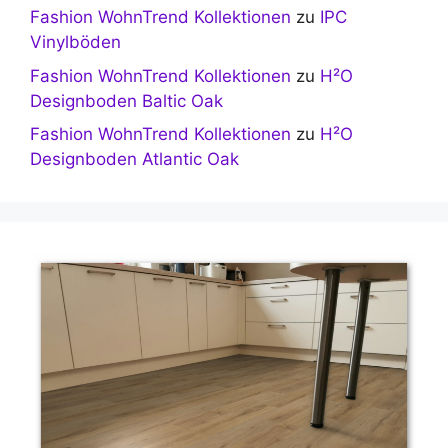
Fashion WohnTrend Kollektionen
zu
IPC
Vinylböden
Fashion WohnTrend Kollektionen
zu
H²O
Designboden Baltic Oak
Fashion WohnTrend Kollektionen
zu
H²O
Designboden Atlantic Oak