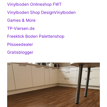
Vinylboden Onlineshop FWT
Vinylboden Shop DesignVinylboden
Games & More
TP-Viersen.de
Freeklick Boden Palettenshop
Plisseedealer
Gratisblogger