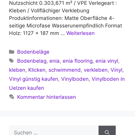
Nutzschicht 0.303,671 m² / VPE Verlegeart :
Kleben / Vollflächiger Verklebung
Produktinformationen: Matte Oberfläche 4-
seitige Microfase Wasserunempfindlich Format
Holz: 1127 × 187 mm …
Weiterlesen
Kategorien
Bodenbeläge
Schlagwörter
Bodenbelag
,
enia
,
enia flooring
,
enia vinyl
,
kleben
,
Klicken
,
schwimmend
,
verkleben
,
Vinyl
,
Vinyl günstig kaufen
,
Vinylboden
,
Vinylboden in
Uelzen kaufen
Kommentar hinterlassen
Suchen