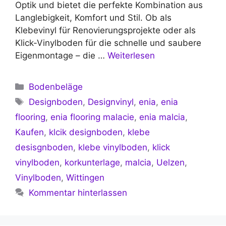
Optik und bietet die perfekte Kombination aus
Langlebigkeit, Komfort und Stil. Ob als
Klebevinyl für Renovierungsprojekte oder als
Klick-Vinylboden für die schnelle und saubere
Eigenmontage – die …
Weiterlesen
Kategorien
Bodenbeläge
Schlagwörter
Designboden
,
Designvinyl
,
enia
,
enia
flooring
,
enia flooring malacie
,
enia malcia
,
Kaufen
,
klcik designboden
,
klebe
desisgnboden
,
klebe vinylboden
,
klick
vinylboden
,
korkunterlage
,
malcia
,
Uelzen
,
Vinylboden
,
Wittingen
Kommentar hinterlassen