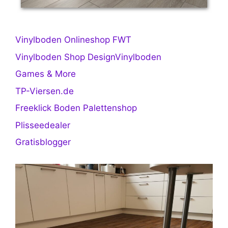
Vinylboden Onlineshop FWT
Vinylboden Shop DesignVinylboden
Games & More
TP-Viersen.de
Freeklick Boden Palettenshop
Plisseedealer
Gratisblogger